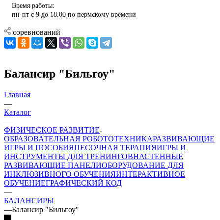
Время работы:
пн-пт с 9 до 18.00 по пермскому времени
соревнований
Балансир "Бильгоу"
Главная
—
Каталог
—
ФИЗИЧЕСКОЕ РАЗВИТИЕ
ОБРАЗОВАТЕЛЬНАЯ РОБОТОТЕХНИКА
РАЗВИВАЮЩИЕ
ИГРЫ И ПОСОБИЯ
ПЕСОЧНАЯ ТЕРАПИЯ
ИГРЫ И
ИНСТРУМЕНТЫ ДЛЯ ТРЕНИНГОВ
НАСТЕННЫЕ
РАЗВИВАЮЩИЕ ПАНЕЛИ
ОБОРУДОВАНИЕ ДЛЯ
ИНКЛЮЗИВНОГО ОБУЧЕНИЯ
ИНТЕРАКТИВНОЕ
ОБУЧЕНИЕ
ГРАФИЧЕСКИЙ КОД
—
БАЛАНСИРЫ
—
Балансир "Бильгоу"