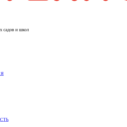
х садов и школ
ИЯ
СТЬ