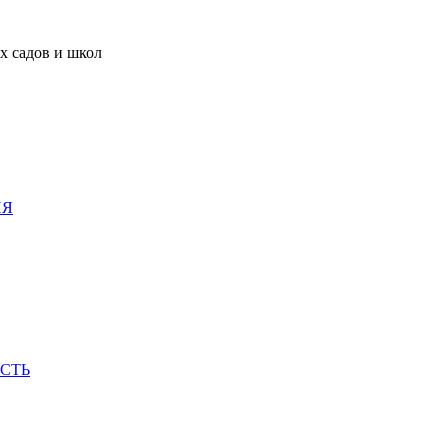
х садов и школ
ИЯ
СТЬ