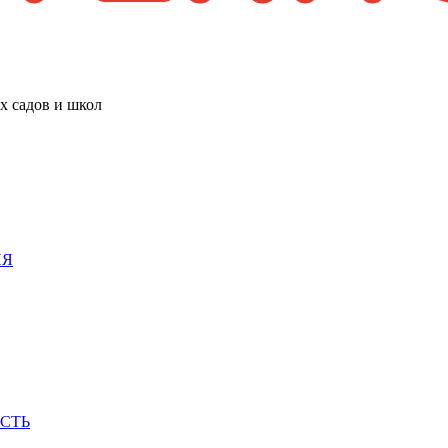
х садов и школ
ИЯ
СТЬ